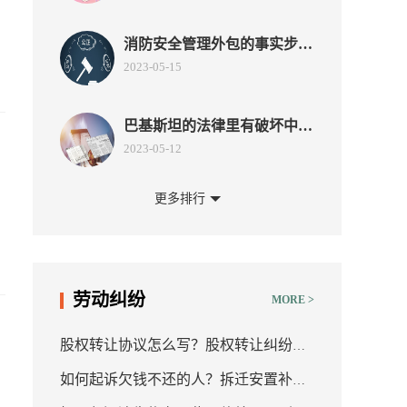
消防安全管理外包的事实步骤
有哪些？消防安全管理外包有
2023-05-15
什么优势？
巴基斯坦的法律里有破坏中巴
友谊罪吗？巴基斯坦为什么和
2023-05-12
中国这么好？
更多排行
广西公积金预约提取的注意事
项有哪些？住房公积金是什
2023-05-10
么？
消费者权益不能得到保护怎么
劳动纠纷
MORE >
办？网上直播带货真的安全
2023-05-09
吗？
股权转让协议怎么写？股权转让纠纷的
民事诉讼流程民事诉讼流程怎
如何起诉欠钱不还的人？拆迁安置补偿
管辖法院是什么？
么走？民事诉讼的特点有哪
2023-05-08