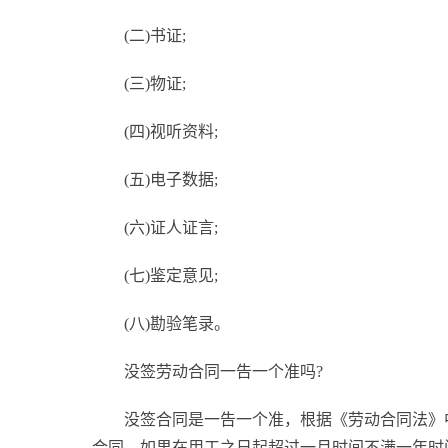
(二)书证;
(三)物证;
(四)视听资料;
(五)电子数据;
(六)证人证言;
(七)鉴定意见;
(八)勘验笔录。
没签劳动合同一告一个准吗?
没签合同是一告一个准，根据《劳动合同法》
合同，如果在用工之日起超过一月时间不满一年时