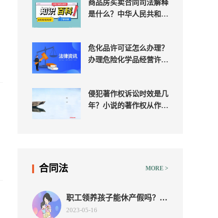
商品房买卖合同司法解释
是什么？中华人民共和国
民法典第五百九十六条内
容
危化品许可证怎么办理？
办理危险化学品经营许可
证需要什么条件？
侵犯著作权诉讼时效是几
年？小说的著作权从作品
完成时开始生效吗？
合同法
MORE >
职工领养孩子能休产假吗？领
养孩子能领养多大的？
2023-05-16