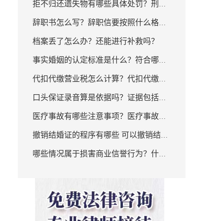
些？
拒不归还遗失物有哪些具体处罚？刑法
纠纷哪类案件？
辞职书怎么写？辞职信要按照什么格式
有哪些规定？
档案丢了怎么办？还能进行补救吗？
写？用人单位与劳动者协商一致可以解
事实婚姻的认定标准是什么？符合哪些
除劳动合同吗？
代扣代缴营业税怎么计算？代扣代缴营
条件的认定构成事实婚姻？
口头保证录音算是依据吗？证据包括哪
业税犯法吗？
医疗事故有哪些注意事项？医疗事故如
些内容？
撤销结婚证的程序有哪些 可以撤销结婚
何赔偿？
哪些情况属于损害商业信誉行为？什么
证登记吗？
是损害商业信誉和商品声誉罪？