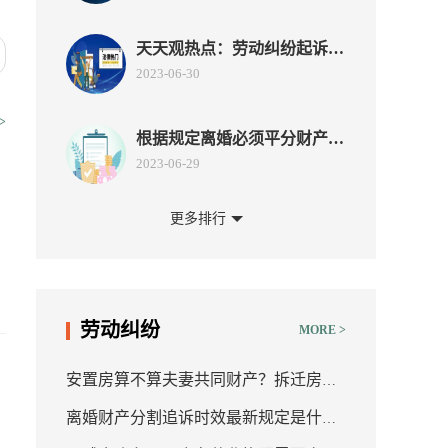
天天观热点：劳动纠纷起诉状
怎么写？劳动纠纷有多久的诉
2023-06-30
讼时效？
>
根据规定离婚必须平分财产吗
离婚时怎么调查对方的财
2023-06-29
例
产？-环球快资讯
更多排行
医疗美容纠纷的管辖法院是什
么？整形医院怕起诉吗？ 当
2023-06-28
前热文
可不可以起诉小三破坏婚姻？
劳动纠纷
MORE >
跟小三有孩子是重婚罪吗？
2023-06-28
是
安置房算不算夫妻共同财产？拆迁房属
【天天时快讯】民事行为能力
离婚财产分割追诉时效最新规定是什
于婚前财产吗？-天天快看
是什么?民事行为能力是如何
2023-06-27