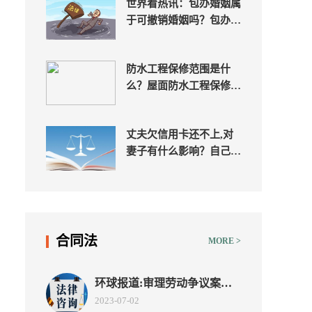
世界看热讯：包办婚姻属
于可撤销婚姻吗？包办婚
姻与买卖婚姻的不同有哪
些？
防水工程保修范围是什
么？屋面防水工程保修期
一般几年？ 焦点消息
丈夫欠信用卡还不上,对
妻子有什么影响？自己的
钱属于婚前财产吗？
合同法
MORE >
环球报道:审理劳动争议案件
司法解释三是什么？劳动争议
2023-07-02
范围有哪些？