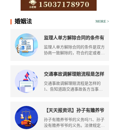
15037178970
婚姻法
MORE >
监理人单方解除合同的条件有
哪些？解除合同时效有多久？
监理人单方解除合同的条件是双方
协商一致解除的，符合约定或者符
合
交通事故调解理赔流程是怎样
的（交通事故调解的法律规
交通事故调解理赔流程是怎样的
定）-最资讯
1、告知道路交通事故各方当事人
的权利
【天天报资讯】孙子有赡养爷
爷的义务吗？媳妇对婆婆是否
孙子有赡养爷爷的义务吗?1、孙子
具有赡养义务？
没有赡养爷爷的义务。法律规定对