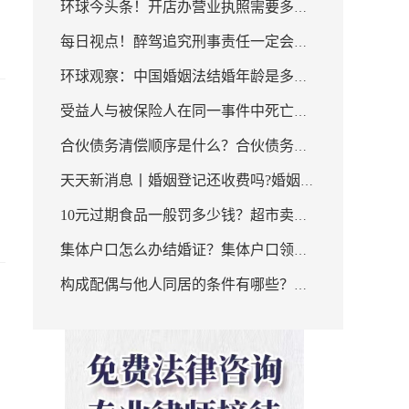
划分的?
环球今头条！开店办营业执照需要多少
么？_今日热讯
每日视点！醉驾追究刑事责任一定会判
钱？个体工商户营业执照注册怎么办
环球观察：中国婚姻法结婚年龄是多少
刑吗？父亲醉驾子女政审能过吗？
理？
受益人与被保险人在同一事件中死亡保
岁？民法典第一千零四十七条规定内容
婚
合伙债务清偿顺序是什么？合伙债务纠
险金给谁呢？受益人与继承人的区别是
是什么？
天天新消息丨婚姻登记还收费吗?婚姻登
纷的诉讼时效规定是3年吗？
什么呢？-每日速讯
10元过期食品一般罚多少钱？超市卖了
记周六周日上班吗?
集体户口怎么办结婚证？集体户口领结
过期食品工商如何处罚？
构成配偶与他人同居的条件有哪些？有
婚证的程序是怎么样的？
哪些情况可以提出离婚精神赔偿？ 当前
报道