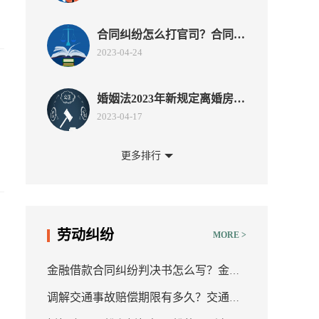
合同纠纷怎么打官司？合同纠
纷的几种主要类型介绍
2023-04-24
婚姻法2023年新规定离婚房产
如何分割？办理结婚结婚登记
2023-04-17
需要携带哪些证件和材料？
更多排行
北京海关5年工龄能拿多少工
资？海关有哪些权利？
2023-04-13
民法典年薪制终止合同怎么赔
劳动纠纷
MORE >
偿？劳动合同终止流程复杂
2023-04-06
吗？
金融借款合同纠纷判决书怎么写？金融
债务清偿之后合同会终止吗？
调解交通事故赔偿期限有多久？交通事
借款合同纠纷相关法律条文介绍
债务免除的特点有哪些？
2023-04-06