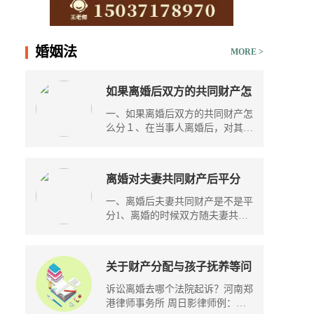
15037178970
婚姻法
MORE >
如果离婚后双方的共同财产怎
么分？工资算夫妻共同财产
一、如果离婚后双方的共同财产怎
吗？
么分１、在当事人离婚后，对其共
同...
离婚对夫妻共同财产后平分
吗？离婚财产分割原则是什
一、离婚后夫妻共同财产是不是平
么？
分1、离婚的时候双方随夫妻共同
财产...
关于财产分配与孩子抚养等问
题怎么处理？诉讼离婚去哪个
诉讼离婚去哪个法院起诉？河南郑
法院起诉？
港律师事务所 周日影律师例：李