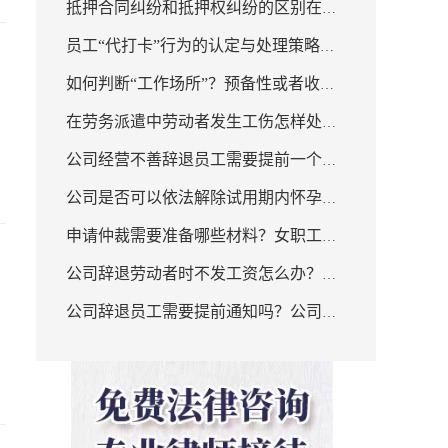
抵押合同纠纷和抵押权纠纷的区别在
故起诉到判决执行要多久？
员工“代打卡”行为的认定与处理策略是
哪？抵押合同纠纷的法律依据有哪些？
如何判断“工作场所”？预备性或者收尾
怎样的？员工“代打卡”可以直接解除劳
​在劳务派遣中劳动者发生工伤怎样处
性工作如何判断？
动合同吗？
公司经营不善辞退员工需要提前一个月
理？派遣单位需要承担工伤赔偿责任
公司是否可以依法解除试用期内怀孕的
通知员工吗？员工可以得到什么补偿？
吗？
申请仲裁需要准备哪些材料？女职工可
女职工呢？女职工申请劳动仲裁的步骤
公司辞退劳动者时不发工资怎么办？劳
以选择申请仲裁吗？
有哪些？
公司辞退员工需要提前通知吗？公司辞
动者维权的手段有哪些？
退不给补偿金可以仲裁吗？