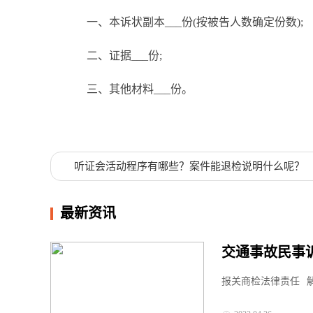
一、本诉状副本___份(按被告人数确定份数);
二、证据___份;
三、其他材料___份。
标签：
法院开庭时间
被告答辩
法院传票
听证会活动程序有哪些？案件能退检说明什么呢？
最新资讯
交通事故民事
报关商检法律责任