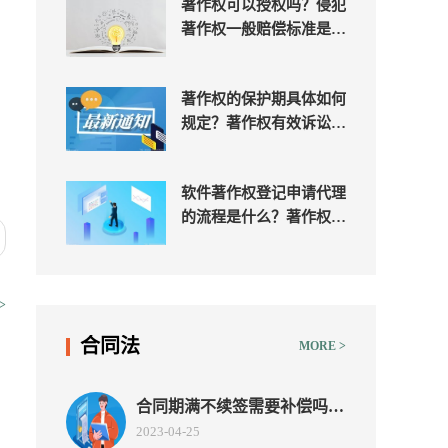
著作权可以授权吗？侵犯
著作权一般赔偿标准是多
少？
著作权的保护期具体如何
规定？著作权有效诉讼期
是多久？
软件著作权登记申请代理
的流程是什么？著作权代
理在线登记的方法有哪
些？
>
合同法
MORE >
合同期满不续签需要补偿吗？
合同终止不续签需要补偿吗？
2023-04-25